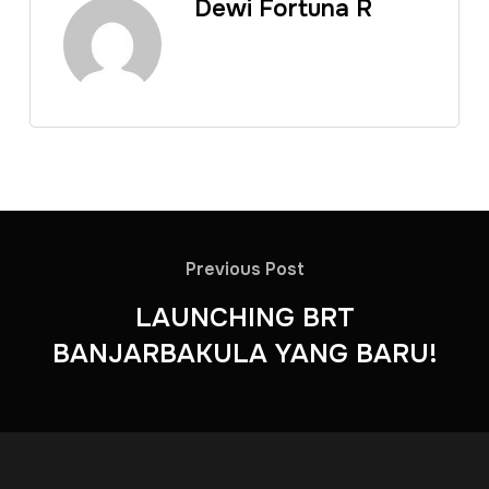
Dewi Fortuna R
Previous Post
LAUNCHING BRT
BANJARBAKULA YANG BARU!