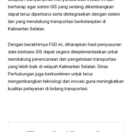
berharap agar sistem GIS yang sedang dikembangkan
dapat terus diperbarui serta diintegrasikan dengan sistem
lain yang mendukung transportasi berkelanjutan di
Kalimantan Selatan.
Dengan berakhirnya FGD ini, diharapkan hasil penyusunan
data berbasis GIS dapat segera diimplementasikan untuk
mendukung perencanaan dan pengelolaan transportasi
yang lebih baik di wilayah Kalimantan Selatan. Dinas
Perhubungan juga berkomitmen untuk terus
mengembangkan teknologi dan inovasi guna meningkatkan
kualitas pelayanan di bidang transportasi.