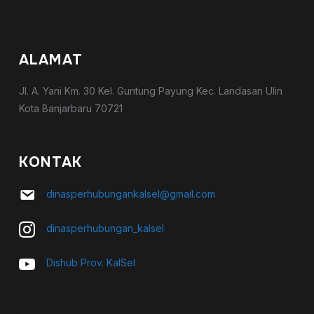
ALAMAT
Jl. A. Yani Km. 30 Kel. Guntung Payung Kec. Landasan Ulin
Kota Banjarbaru 70721
KONTAK
dinasperhubungankalsel@gmail.com
dinasperhubungan_kalsel
Dishub Prov. KalSel