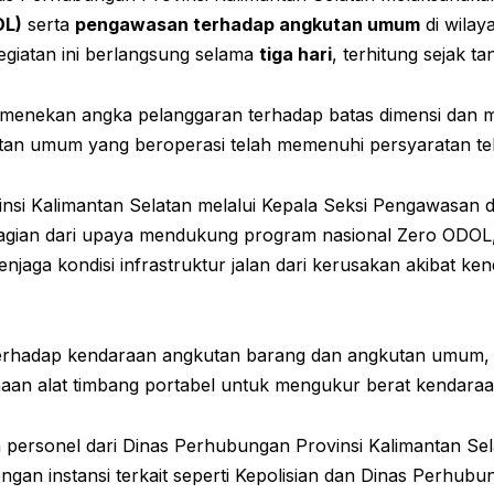
OL)
serta
pengawasan terhadap angkutan umum
di wila
giatan ini berlangsung selama
tiga hari
, terhitung sejak t
 menekan angka pelanggaran terhadap batas dimensi dan
an umum yang beroperasi telah memenuhi persyaratan tekni
nsi Kalimantan Selatan melalui Kepala Seksi Pengawasan
agian dari upaya mendukung program nasional Zero ODOL,
enjaga kondisi infrastruktur jalan dari kerusakan akibat ke
rhadap kendaraan angkutan barang dan angkutan umum, mul
aan alat timbang portabel untuk mengukur berat kendaraan
 personel dari Dinas Perhubungan Provinsi Kalimantan Se
engan instansi terkait seperti Kepolisian dan Dinas Perhu