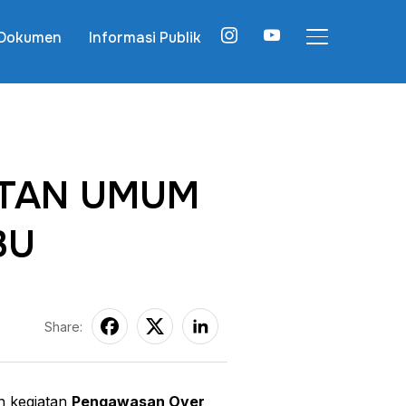
instagram
youtube
Dokumen
Informasi Publik
TOGGLE SIDE
TAN UMUM
BU
Share:
n kegiatan
Pengawasan Over