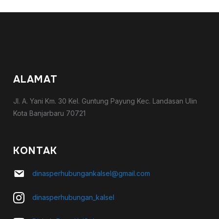
ALAMAT
Jl. A. Yani Km. 30 Kel. Guntung Payung Kec. Landasan Ulin
Kota Banjarbaru 70721
KONTAK
dinasperhubungankalsel@gmail.com
dinasperhubungan_kalsel